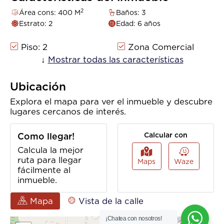
2
Área cons: 400 M
Baños: 3
Estrato: 2
Edad: 6 años
Piso: 2
Zona Comercial
Sobre Vía Principal
↓
Mostrar todas las características
Zona Industrial
Trans. Público
Cercano
Ubicación
Explora el mapa para ver el inmueble y descubre
lugares cercanos de interés.
Como llegar!
Calcular con
Calcula la mejor
ruta para llegar
Maps
Waze
fácilmente al
inmueble.
Mapa
Vista de la calle
¡Chatea con nosotros!