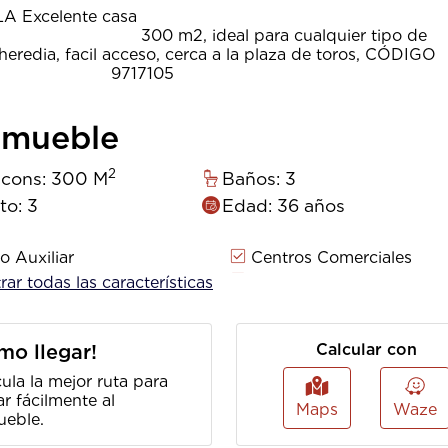
Excelente casa
eal para cualquier tipo de
heredia, facil acceso, cerca a la plaza de toros, CÓDIGO
17105
inmueble
2
 cons: 300 M
Baños: 3
to: 3
Edad: 36 años
 Auxiliar
Centros Comerciales
ua
Gas Domiciliario
rar todas las características
e Vía Principal
Electricidad
Centro Médico
mo llegar!
Calcular con
ula la mejor ruta para
ar fácilmente al
Maps
Waze
ueble.