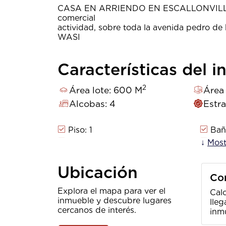
CASA EN ARRIENDO EN ESCALLONVILLA 
comercial 300 m2, id
actividad, sobre toda la avenida pedro de 
WASI 97
Características del 
2
Área lote: 600 M
Área
Alcobas: 4
Estra
Piso: 1
Baño
Cerca A Jardines Y Colegios
Ag
↓
Most
Trans. Público Cercano
Sobr
Vista Panorámica
Ubicación
Co
Explora el mapa para ver el
Calc
inmueble y descubre lugares
lleg
cercanos de interés.
inm