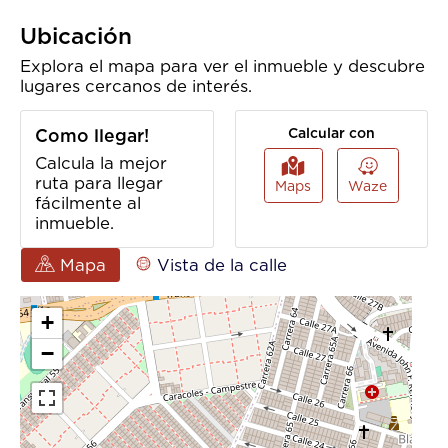
Admite Mascotas
Citófono /
Intercomunicador
Ubicación
Gas Domiciliario
Hospedaje Turismo
Explora el mapa para ver el inmueble y descubre
Centros Comerciales
Portería /
lugares cercanos de interés.
Recepción
Urbanización
Zonas Verdes
Como llegar!
Calcular con
Cerrada
Calcula la mejor
Agua
Electricidad
ruta para llegar
Maps
Waze
Ascensor
Vigilancia
fácilmente al
Baño Auxiliar
Cocina Integral
inmueble.
Suelo De Cerámica /
Acceso
Mármol
Pavimentado
Mapa
Vista de la calle
Cerca Zona Urbana
Salón Comunal
Zona Infantil
Áreas Turísticas
Balcón
Amoblado
Garaje
Playas
Baño En Habitación
Doble Ventana
Principal
Habitación Servicio
Área Social