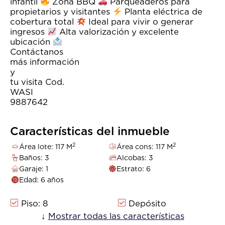
infantil
Zona BBQ
Parqueaderos para
propietarios y visitantes
Planta eléctrica de
cobertura total
Ideal para vivir o generar
ingresos
Alta valorización y excelente
ubicación
Contáctanos 
más información
y agen
tu visita Cod.
WASI N
9887642
Características del inmueble
2
2
Área lote: 117 M
Área cons: 117 M
Baños: 3
Alcobas: 3
Garaje: 1
Estrato: 6
Edad: 6 años
Piso: 8
Depósito
Turco
↓
Mostrar todas las características
Piscina