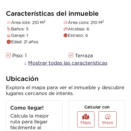
Características del inmueble
2
2
Área lote: 210 M
Área cons: 210 M
Baños: 5
Alcobas: 6
Garaje: 1
Estrato: 4
Edad: 21 años
Piso: 1
Terraza
Gas Domiciliario
↓
Mostrar todas las características
Centros Comerciales
Zona Residencial
Balcón
Ubicación
Baño Auxiliar
Habitación Servicio
Colegios /
Cancha De Futbol
Explora el mapa para ver el inmueble y descubre
Universidades
lugares cercanos de interés.
Patio
Baño En Habitación
Principal
Como llegar!
Calcular con
Acceso
Trans. Público
Calcula la mejor
Pavimentado
Cercano
ruta para llegar
Maps
Waze
Sobre Vía Principal
fácilmente al