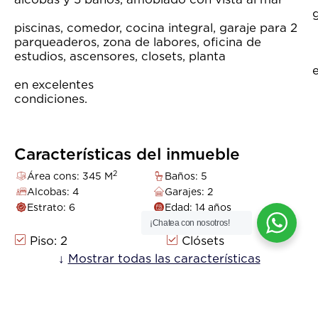
gimnasi
piscinas, comedor, cocina integral, garaje para 2
parqueaderos, zona de labores, oficina de
estudios, ascensores, closets, planta
eléctrica,dep
en excelentes
condicion
Características del inmueble
2
Área cons: 345 M
Baños: 5
Alcobas: 4
Garajes: 2
Estrato: 6
Edad: 14 años
¡Chatea con nosotros!
Piso: 2
Clósets
Ascensor
↓
Mostrar todas las características
Playas
Biblioteca/Estudio
Zona De Lavandería
Ubicación
Área Social
Club House
Parqueadero
Sobre Vía Principal