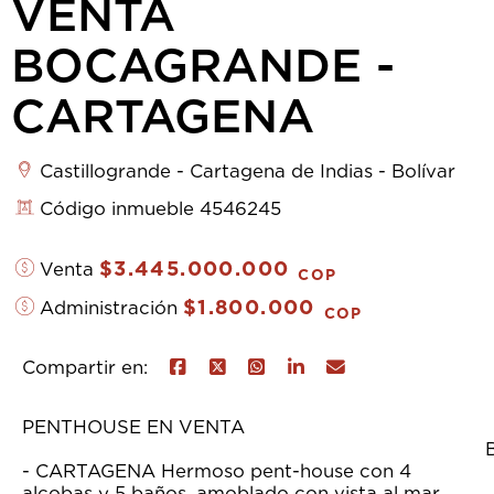
VENTA
BOCAGRANDE -
CARTAGENA
Castillogrande - Cartagena de Indias - Bolívar
Código inmueble 4546245
$3.445.000.000
Venta
COP
$1.800.000
Administración
COP
Compartir en:
PENTHOUSE EN VENTA
BOCAGRA
- CARTAGENA Hermoso pent-house con 4
alcobas y 5 baños, amoblado con vista al mar