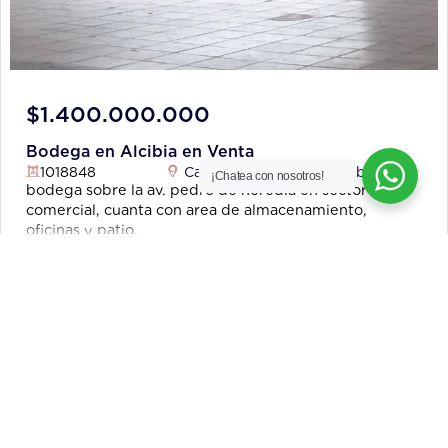
$1.400.000.000
Bodega en Alcibia en Venta
1018848
Cartagena de Indias
,
Alcibia
¡Chatea con nosotros!
bodega sobre la av. pedro de heredia en sector
comercial, cuanta con area de almacenamiento,
oficinas y patio.
2
450 m
1
Más información