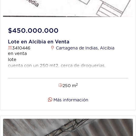
$450.000.000
Lote en Alcibia en Venta
3410446
Cartagena de Indias
,
Alcibia
en venta
lote
cuenta con un 250 mt2, cerca de droguerias,
transporte publico cercano, cerca de hospital, area
urbana.
2
250 m
Más información