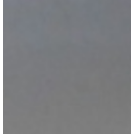
cercanos, zona comercial, sobre vía principal, zona
residencial, trans. público cercano.
524
4335.