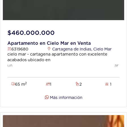
$460.000.000
Apartamento en Cielo Mar en Venta
6319680
Cartagena de Indias
,
Cielo Mar
cielo mar - cartagena apartamento con excelente
acabados ubicado en
un ar
monioso lugar donde se juntan la tranquilidad, el agua
y un estilo de vida lleno de privilegio. cerca de
restaurante, playas el edificio cuenta con ascensor,
2
65 m
1
2
1
pisicina, zona infantil, gimnasio, consta
de1
Más información
alco
ba, 2 baños, sala comedor, balcon, garaje, cocina
integral,
closets..