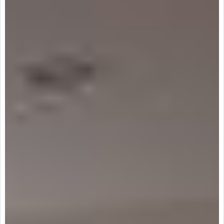
nsores, àrea de juegos para niños, àrea
para
vistas.