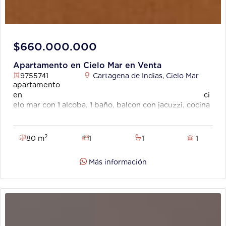
$660.000.000
Apartamento en Cielo Mar en Venta
9755741
Cartagena de Indias
,
Cielo Mar
apartamento
en ci
elo mar con 1 alcoba, 1 baño, balcon con jacuzzi, cocina
integral, excelente ubicaciòn en la zona norte de la
ciudad cerca
de re
2
80 m
1
1
1
staurantes de comida local e internacional, cerca a
playas, supermercados, zona
Más información
hotelera.
pisci
nas, jacuzzi, bar
bbq,
terraza, zonas hùmedas, zona de estar,
gimnasio,
asce