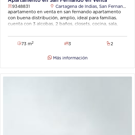
Apartamento en San Fernando en Venta
9348831
Cartagena de Indias
,
San Fernando
apartamento en venta en san fernando apartamento
con buena distribución, amplio, ideal para familias.
cuenta con 3 alcobas, 2 baños, closets, cocina, sala,
comedor, balcón, vigilancia. ubicado cerca de
supermercados, droguerías, transporte público,
canchas deportivas, centros comerciales. no tiene
2
73 m
3
2
ascensor, ni
parqueadero.
Más información
código
wasi
9348831